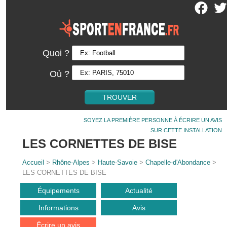
Quoi ?
Où ?
SOYEZ LA PREMIÈRE PERSONNE À ÉCRIRE UN AVIS
SUR CETTE INSTALLATION
LES CORNETTES DE BISE
Accueil
>
Rhône-Alpes
>
Haute-Savoie
>
Chapelle-d'Abondance
>
LES CORNETTES DE BISE
Équipements
Actualité
Informations
Avis
Écrire un avis