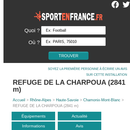
Quoi ?
Où ?
SOYEZ LA PREMIÈRE PERSONNE À ÉCRIRE UN AVIS
SUR CETTE INSTALLATION
REFUGE DE LA CHARPOUA (2841
m)
Accueil
>
Rhône-Alpes
>
Haute-Savoie
>
Chamonix-Mont-Blanc
>
REFUGE DE LA CHARPOUA (2841 m)
Équipements
Actualité
Informations
Avis