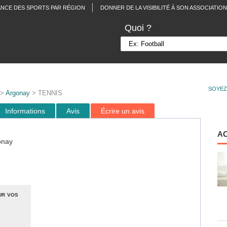
ANCE DES SPORTS PAR RÉGION
DONNER DE LA VISIBILITÉ À SON ASSOCIATION
Quoi ?
SOYEZ
>
Argonay
> TENNIS
Informations
Avis
Écrire un avis
A
onay
ur vos