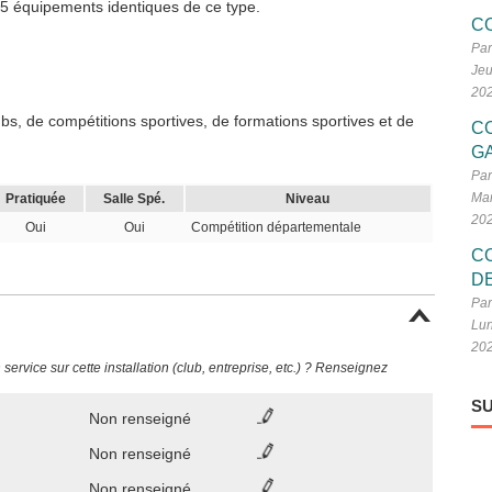
e 5 équipements identiques de ce type.
C
Par
Jeu
20
s, de compétitions sportives, de formations sportives et de
C
G
Par
Mar
Pratiquée
Salle Spé.
Niveau
20
Oui
Oui
Compétition départementale
C
D
Par
Lun
20
ervice sur cette installation (club, entreprise, etc.) ? Renseignez
SU
Non renseigné
Non renseigné
Non renseigné