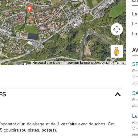
La
Le
La 
AV
Keyboard shortcuts
Image may be subject to copyright
Terms
S
Par
Ven
20
SA
FS
Par
Mar
Le
Par
isposant d’un éclairage et de 1 vestiaire avec douches. Cet
Ven
 couloirs (ou pistes, postes).
No