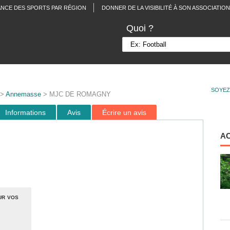
ANCE DES SPORTS PAR RÉGION
DONNER DE LA VISIBILITÉ À SON ASSOCIATION
Quoi ?
SOYEZ
>
Annemasse
> MJC DE ROMAGNY
Informations
Avis
Écrire un avis
A
ur vos