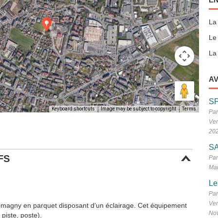
La
Le
La 
AV
S
Keyboard shortcuts
Image may be subject to copyright
Terms
Par
Ven
20
SA
FS
Par
Mar
Le
Par
Ven
Romagny en parquet disposant d’un éclairage. Cet équipement
No
piste, poste).