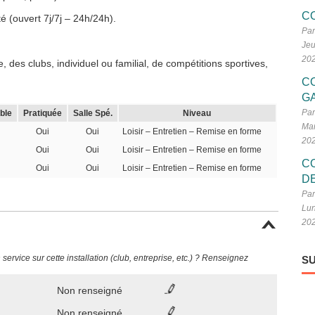
C
é (ouvert 7j/7j – 24h/24h).
Par
Jeu
20
 des clubs, individuel ou familial, de compétitions sportives,
C
G
Par
ble
Pratiquée
Salle Spé.
Niveau
Mar
Oui
Oui
Loisir – Entretien – Remise en forme
20
Oui
Oui
Loisir – Entretien – Remise en forme
C
Oui
Oui
Loisir – Entretien – Remise en forme
D
Par
Lun
20
ervice sur cette installation (club, entreprise, etc.) ? Renseignez
SU
Non renseigné
Non renseigné