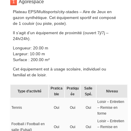
1
Agorespace
Plateau EPS/Multisports/city-stades – Aire de Jeux en
gazon synthétique. Cet équipement sportif est composé
de 1 couloir (ou piste, poste).
Il s’agit d’un équipement de proximité (ouvert 7j/7j –
24h/24h).
Longueur: 20.00 m
Largeur: 10.00 m
Surface : 200.00 m²
Cet équipement est à usage scolaire, individuel ou
familial et de loisir.
Pratica
Pratiqu
Salle
Type d’activité
Niveau
ble
ée
Spé.
Loisir – Entretien
Tennis
Oui
Oui
Oui
– Remise en
forme
Loisir – Entretien
Football / Football en
Oui
Oui
Oui
– Remise en
salle (Futsal)