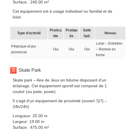
Surface : 240.00 m²
Cet équipement est à usage individuel ou familial et de
loisir.
Pratica
Pratiqu
Salle
Type d’activité
Niveau
ble
ée
Spé.
Loisir – Entretien
Pétanque et jeu
Oui
Oui
Oui
– Remise en
provencal
forme
3
Skate Park
Skate park – Aire de Jeux en bitume disposant d’un
éclairage. Cet équipement sportif est composé de 1
couloir (ou piste, poste).
Il s’agit d’un équipement de proximité (ouvert 7j/7j –
24h/24h).
Longueur: 25.00 m
Largeur: 19.00 m
Surface : 475.00 m²