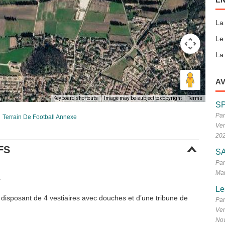
La
Le
La 
AV
Keyboard shortcuts
Image may be subject to copyright
Terms
S
Par
Terrain De Football Annexe
Ven
20
FS
SA
Par
Mar
r
Le
l disposant de 4 vestiaires avec douches et d’une tribune de
Par
Ven
No