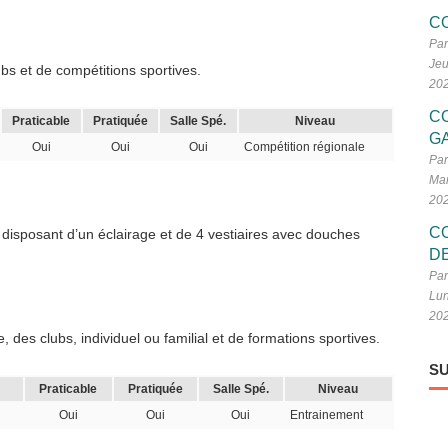
C
Par
Jeu
s et de compétitions sportives.
20
C
Praticable
Pratiquée
Salle Spé.
Niveau
G
Oui
Oui
Oui
Compétition régionale
Par
Mar
20
C
 disposant d’un éclairage et de 4 vestiaires avec douches
D
Par
Lun
20
 des clubs, individuel ou familial et de formations sportives.
SU
Praticable
Pratiquée
Salle Spé.
Niveau
Oui
Oui
Oui
Entrainement