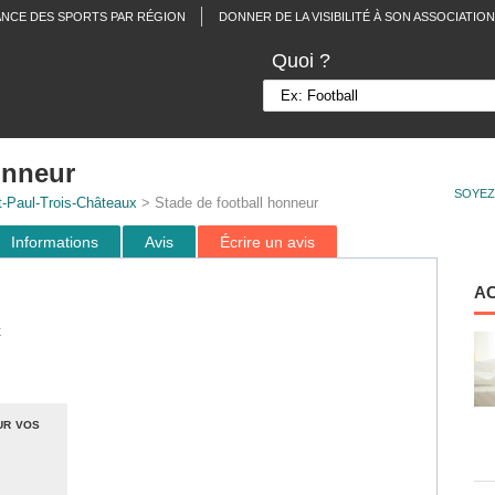
ANCE DES SPORTS PAR RÉGION
DONNER DE LA VISIBILITÉ À SON ASSOCIATION
Quoi ?
onneur
SOYEZ
t-Paul-Trois-Châteaux
> Stade de football honneur
Informations
Avis
Écrire un avis
A
x
ur vos