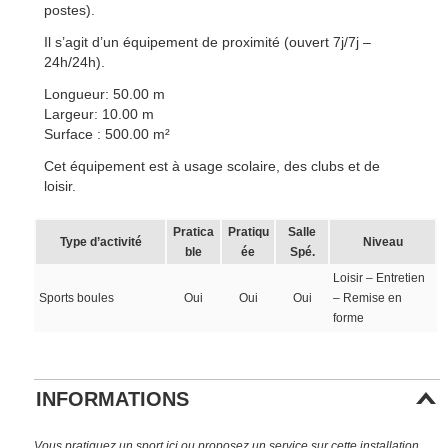
postes).
Il s’agit d’un équipement de proximité (ouvert 7j/7j –
24h/24h).
Longueur: 50.00 m
Largeur: 10.00 m
Surface : 500.00 m²
Cet équipement est à usage scolaire, des clubs et de
loisir.
Pratica
Pratiqu
Salle
Type d’activité
Niveau
ble
ée
Spé.
Loisir – Entretien
Sports boules
Oui
Oui
Oui
– Remise en
forme
INFORMATIONS
Vous pratiquez un sport ici ou proposez un service sur cette installation