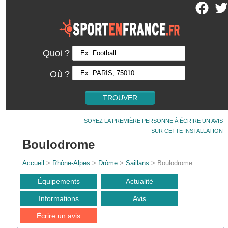
Quoi ?
Où ?
SOYEZ LA PREMIÈRE PERSONNE À ÉCRIRE UN AVIS
SUR CETTE INSTALLATION
Boulodrome
Accueil
>
Rhône-Alpes
>
Drôme
>
Saillans
> Boulodrome
Équipements
Actualité
Informations
Avis
Écrire un avis