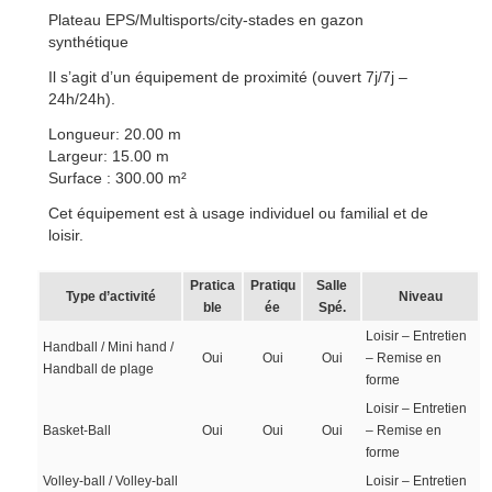
Plateau EPS/Multisports/city-stades en gazon
synthétique
Il s’agit d’un équipement de proximité (ouvert 7j/7j –
24h/24h).
Longueur: 20.00 m
Largeur: 15.00 m
Surface : 300.00 m²
Cet équipement est à usage individuel ou familial et de
loisir.
Pratica
Pratiqu
Salle
Type d’activité
Niveau
ble
ée
Spé.
Loisir – Entretien
Handball / Mini hand /
Oui
Oui
Oui
– Remise en
Handball de plage
forme
Loisir – Entretien
Basket-Ball
Oui
Oui
Oui
– Remise en
forme
Volley-ball / Volley-ball
Loisir – Entretien