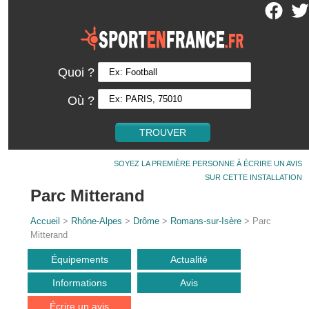
Quoi ?
Où ?
SOYEZ LA PREMIÈRE PERSONNE À ÉCRIRE UN AVIS
SUR CETTE INSTALLATION
Parc Mitterand
Accueil
>
Rhône-Alpes
>
Drôme
>
Romans-sur-Isère
> Parc
Mitterand
Équipements
Actualité
Informations
Avis
Écrire un avis