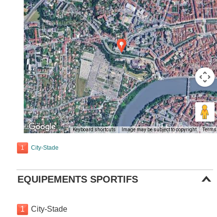
Keyboard shortcuts
Image may be subject to copyright
Terms
1
City-Stade
EQUIPEMENTS SPORTIFS
1
City-Stade