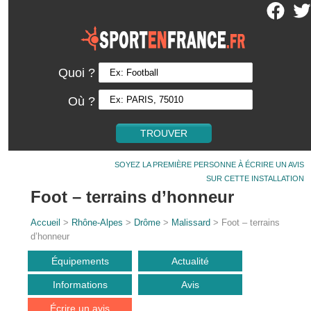
Quoi ?
Où ?
SOYEZ LA PREMIÈRE PERSONNE À ÉCRIRE UN AVIS
SUR CETTE INSTALLATION
Foot – terrains d’honneur
Accueil
>
Rhône-Alpes
>
Drôme
>
Malissard
> Foot – terrains
d’honneur
Équipements
Actualité
Informations
Avis
Écrire un avis