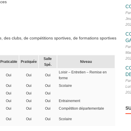
aces
C
Par
Jeu
20
C
, des clubs, de compétitions sportives, de formations sportives
G
Par
Mar
20
Salle
Praticable
Pratiquée
Niveau
Spé.
C
Loisir – Entretien – Remise en
D
Oui
Oui
Oui
forme
Par
Oui
Oui
Oui
Scolaire
Lun
20
Oui
Oui
Oui
Oui
Oui
Oui
Entrainement
SU
Oui
Oui
Oui
Compétition départementale
Oui
Oui
Oui
Scolaire