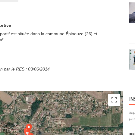
ortive
Sportif est située dans la commune Épinouze (26) et
m².
ion par le RES : 03/06/2014
IN
Imp
pro
EN