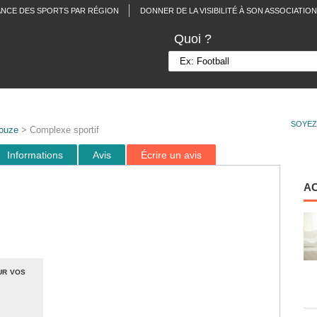
ANCE DES SPORTS PAR RÉGION
DONNER DE LA VISIBILITÉ À SON ASSOCIATION
Quoi ?
SOYEZ
ouze
> Complexe sportif
Informations
Avis
Écrire un avis
A
ur vos