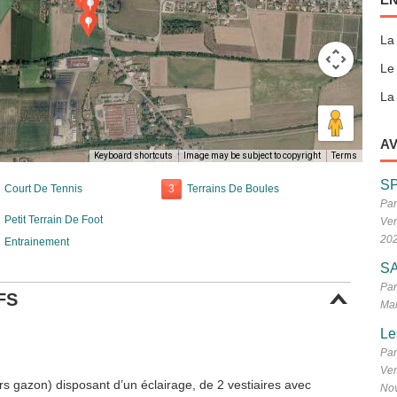
La
Le
La 
AV
Keyboard shortcuts
Image may be subject to copyright
Terms
S
Court De Tennis
3
Terrains De Boules
Par
Petit Terrain De Foot
Ven
20
Entrainement
SA
Par
FS
Mar
Le
Par
Ven
rs gazon) disposant d’un éclairage, de 2 vestiaires avec
No