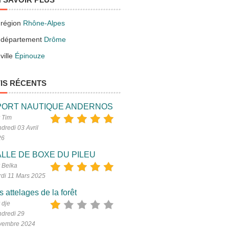
 région
Rhône-Alpes
 département
Drôme
ville
Épinouze
IS RÉCENTS
PORT NAUTIQUE ANDERNOS
 Tim
dredi 03 Avril
26
LLE DE BOXE DU PILEU
 Belka
di 11 Mars 2025
s attelages de la forêt
 dje
dredi 29
vembre 2024