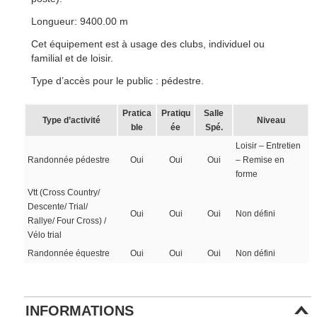
Longueur: 9400.00 m
Cet équipement est à usage des clubs, individuel ou
familial et de loisir.
Type d’accès pour le public : pédestre.
Pratica
Pratiqu
Salle
Type d’activité
Niveau
ble
ée
Spé.
Loisir – Entretien
Randonnée pédestre
Oui
Oui
Oui
– Remise en
forme
Vtt (Cross Country/
Descente/ Trial/
Oui
Oui
Oui
Non défini
Rallye/ Four Cross) /
Vélo trial
Randonnée équestre
Oui
Oui
Oui
Non défini
INFORMATIONS