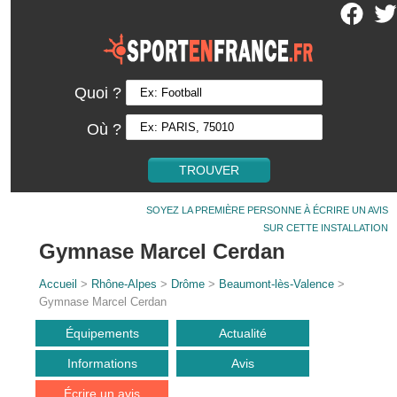
Quoi ?
Où ?
SOYEZ LA PREMIÈRE PERSONNE À ÉCRIRE UN AVIS
SUR CETTE INSTALLATION
Gymnase Marcel Cerdan
Accueil
>
Rhône-Alpes
>
Drôme
>
Beaumont-lès-Valence
>
Gymnase Marcel Cerdan
Équipements
Actualité
Informations
Avis
Écrire un avis