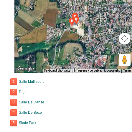
Keyboard shortcuts
Image may be subject to copyright
Terms
1
Salle Mutlisport
2
Dojo
3
Salle De Danse
4
Salle De Boxe
5
Skate Park