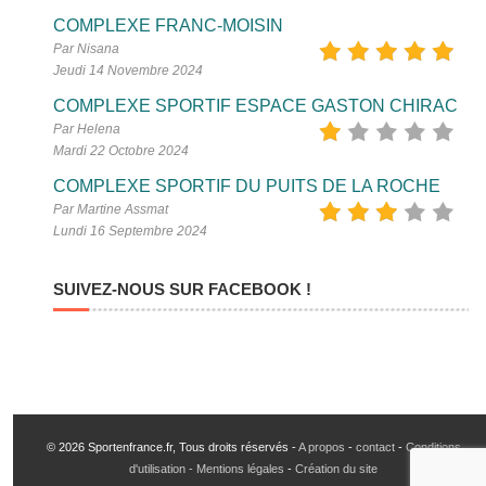
COMPLEXE FRANC-MOISIN
Par Nisana
Jeudi 14 Novembre 2024
COMPLEXE SPORTIF ESPACE GASTON CHIRAC
Par Helena
Mardi 22 Octobre 2024
COMPLEXE SPORTIF DU PUITS DE LA ROCHE
Par Martine Assmat
Lundi 16 Septembre 2024
SUIVEZ-NOUS SUR FACEBOOK !
© 2026 Sportenfrance.fr, Tous droits réservés -
A propos
-
contact
-
Conditions
d'utilisation - Mentions légales
-
Création du site