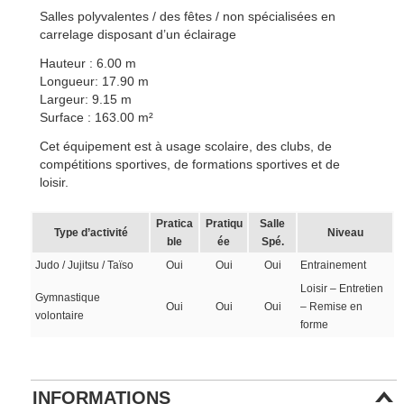
Salles polyvalentes / des fêtes / non spécialisées en
carrelage disposant d’un éclairage
Hauteur : 6.00 m
Longueur: 17.90 m
Largeur: 9.15 m
Surface : 163.00 m²
Cet équipement est à usage scolaire, des clubs, de
compétitions sportives, de formations sportives et de
loisir.
Pratica
Pratiqu
Salle
Type d’activité
Niveau
ble
ée
Spé.
Judo / Jujitsu / Taïso
Oui
Oui
Oui
Entrainement
Loisir – Entretien
Gymnastique
Oui
Oui
Oui
– Remise en
volontaire
forme
INFORMATIONS