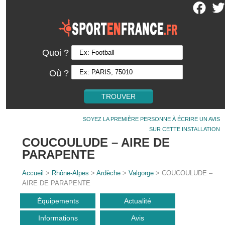
Quoi ?
Où ?
SOYEZ LA PREMIÈRE PERSONNE À ÉCRIRE UN AVIS
SUR CETTE INSTALLATION
COUCOULUDE – AIRE DE
PARAPENTE
Accueil
>
Rhône-Alpes
>
Ardèche
>
Valgorge
> COUCOULUDE –
AIRE DE PARAPENTE
Équipements
Actualité
Informations
Avis