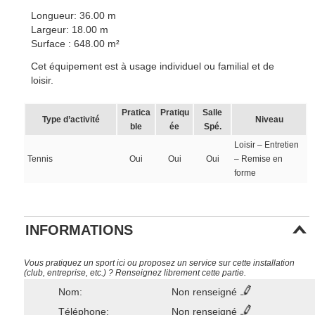
Longueur: 36.00 m
Largeur: 18.00 m
Surface : 648.00 m²
Cet équipement est à usage individuel ou familial et de
loisir.
Pratica
Pratiqu
Salle
Type d’activité
Niveau
ble
ée
Spé.
Loisir – Entretien
Tennis
Oui
Oui
Oui
– Remise en
forme
INFORMATIONS
Vous pratiquez un sport ici ou proposez un service sur cette installation
(club, entreprise, etc.) ? Renseignez librement cette partie.
Nom:
Non renseigné
Téléphone:
Non renseigné