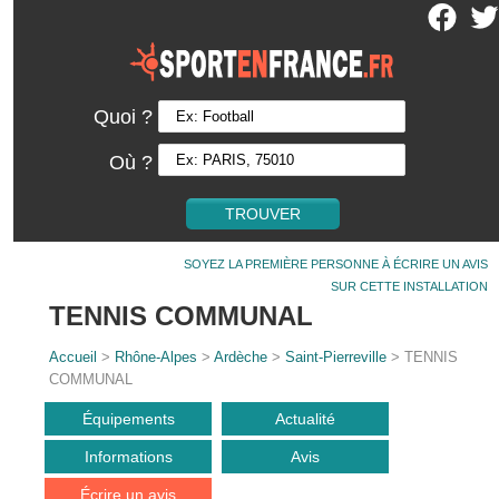
Quoi ?
Où ?
SOYEZ LA PREMIÈRE PERSONNE À ÉCRIRE UN AVIS
SUR CETTE INSTALLATION
TENNIS COMMUNAL
Accueil
>
Rhône-Alpes
>
Ardèche
>
Saint-Pierreville
> TENNIS
COMMUNAL
Équipements
Actualité
Informations
Avis
Écrire un avis