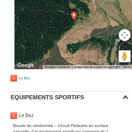
Keyboard shortcuts
Image may be subject to copyright
Terms
1
Le Bez
EQUIPEMENTS SPORTIFS
1
Le Bez
Boucle de randonnée – Circuit Pedestre en surface
naturelle. Cet équipement sportif est composé de 1