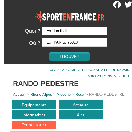
Quoi ?
Où ?
SOYEZ LA PREMIÈRE PERSONNE À ÉCRIRE UN AVIS
SUR CETTE INSTALLATION
RANDO PEDESTRE
Accueil
>
Rhône-Alpes
>
Ardèche
>
Roux
> RANDO PEDESTRE
Équipements
Actualité
Informations
Avis
Écrire un avis