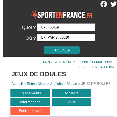
Quoi ?
Où ?
SOYEZ LA PREMIÈRE PERSONNE À ÉCRIRE UN AVIS
SUR CETTE INSTALLATION
JEUX DE BOULES
Accueil
>
Rhône-Alpes
>
Ardèche
>
Mariac
> JEUX DE BOULES
Équipements
Actualité
Informations
Avis
Écrire un avis