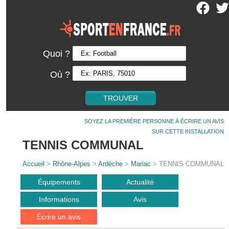
Quoi ?
Où ?
SOYEZ LA PREMIÈRE PERSONNE À ÉCRIRE UN AVIS
SUR CETTE INSTALLATION
TENNIS COMMUNAL
Accueil
>
Rhône-Alpes
>
Ardèche
>
Mariac
> TENNIS COMMUNAL
Équipements
Actualité
Informations
Avis
Écrire un avis