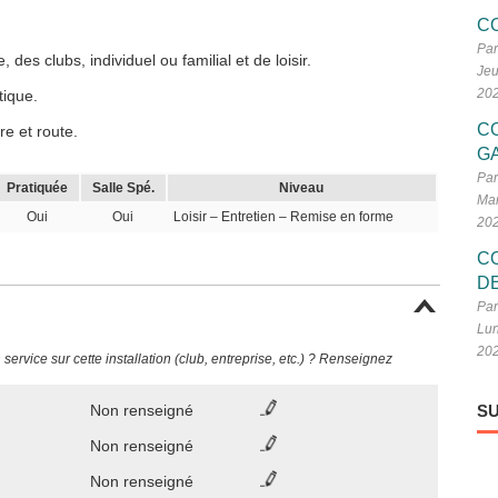
C
Par
des clubs, individuel ou familial et de loisir.
Jeu
20
tique.
C
re et route.
G
Par
Pratiquée
Salle Spé.
Niveau
Mar
Oui
Oui
Loisir – Entretien – Remise en forme
20
C
D
Par
Lun
20
ervice sur cette installation (club, entreprise, etc.) ? Renseignez
Non renseigné
SU
Non renseigné
Non renseigné