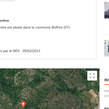
ortive
estre est située dans la commune Boffres (07)
ion par le RES : 05/02/2013
IN
Imp
pro
EN