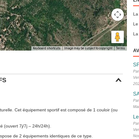
La
Le
La 
Keyboard shortcuts
Image may be subject to copyright
Terms
AV
S
Par
Ven
FS
20
SA
Par
Mar
urelle. Cet équipement sportif est composé de 1 couloir (ou
Le
Par
é (ouvert 7j/7j – 24h/24h).
Ven
ispose de 2 équipements identiques de ce type.
No