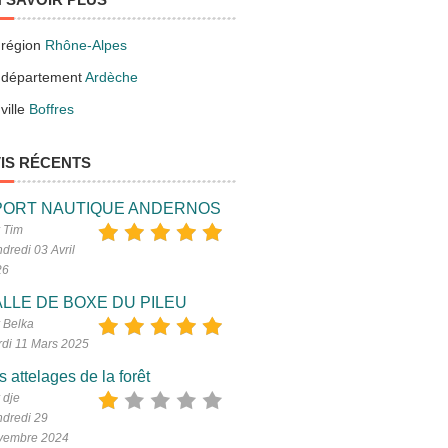
 région
Rhône-Alpes
 département
Ardèche
ville
Boffres
IS RÉCENTS
PORT NAUTIQUE ANDERNOS
 Tim
dredi 03 Avril
26
LLE DE BOXE DU PILEU
 Belka
di 11 Mars 2025
s attelages de la forêt
 dje
dredi 29
vembre 2024