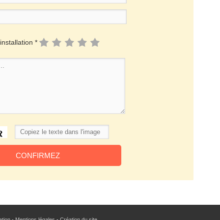
installation *
sation - Mentions légales
-
Création du site