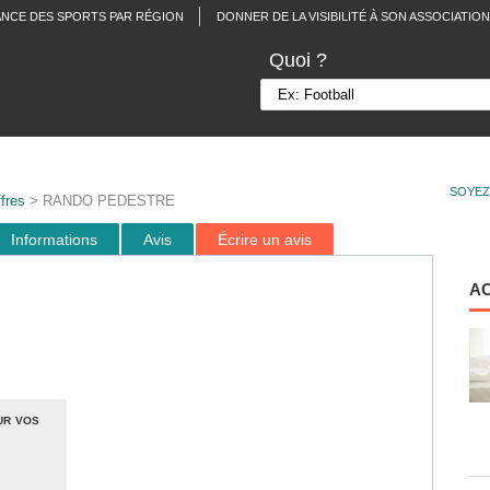
ANCE DES SPORTS PAR RÉGION
DONNER DE LA VISIBILITÉ À SON ASSOCIATION
Quoi ?
SOYEZ
fres
> RANDO PEDESTRE
Informations
Avis
Écrire un avis
A
ur vos