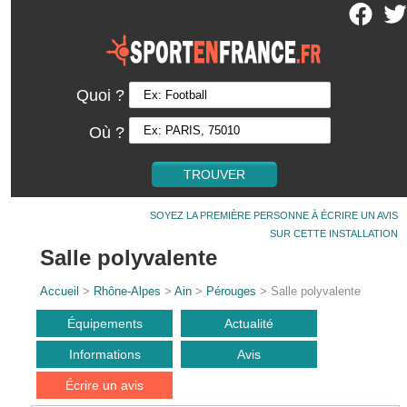
Quoi ?
Où ?
SOYEZ LA PREMIÈRE PERSONNE À ÉCRIRE UN AVIS
SUR CETTE INSTALLATION
Salle polyvalente
Accueil
>
Rhône-Alpes
>
Ain
>
Pérouges
> Salle polyvalente
Équipements
Actualité
Informations
Avis
Écrire un avis