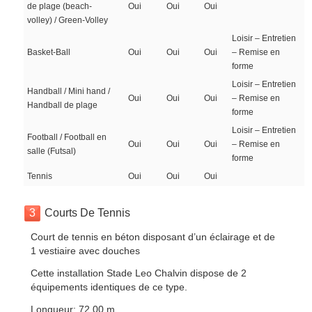
de plage (beach-
Oui
Oui
Oui
volley) / Green-Volley
Loisir – Entretien
Basket-Ball
Oui
Oui
Oui
– Remise en
forme
Loisir – Entretien
Handball / Mini hand /
Oui
Oui
Oui
– Remise en
Handball de plage
forme
Loisir – Entretien
Football / Football en
Oui
Oui
Oui
– Remise en
salle (Futsal)
forme
Tennis
Oui
Oui
Oui
3
Courts De Tennis
Court de tennis en béton disposant d’un éclairage et de
1 vestiaire avec douches
Cette installation Stade Leo Chalvin dispose de 2
équipements identiques de ce type.
Longueur: 72.00 m