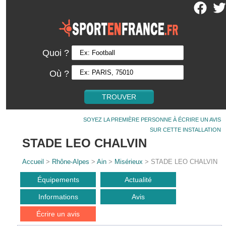
Quoi ?
Où ?
SOYEZ LA PREMIÈRE PERSONNE À ÉCRIRE UN AVIS
SUR CETTE INSTALLATION
STADE LEO CHALVIN
Accueil
>
Rhône-Alpes
>
Ain
>
Misérieux
> STADE LEO CHALVIN
Équipements
Actualité
Informations
Avis
Écrire un avis