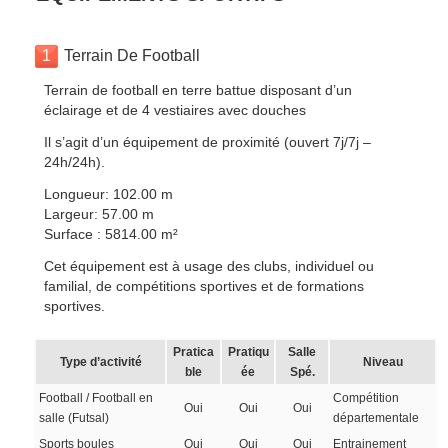
1
Terrain De Football
Terrain de football en terre battue disposant d’un
éclairage et de 4 vestiaires avec douches
Il s’agit d’un équipement de proximité (ouvert 7j/7j –
24h/24h).
Longueur: 102.00 m
Largeur: 57.00 m
Surface : 5814.00 m²
Cet équipement est à usage des clubs, individuel ou
familial, de compétitions sportives et de formations
sportives.
Pratica
Pratiqu
Salle
Type d’activité
Niveau
ble
ée
Spé.
Football / Football en
Compétition
Oui
Oui
Oui
salle (Futsal)
départementale
Sports boules
Oui
Oui
Oui
Entrainement