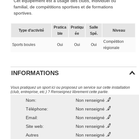
Cet équipement est à usage des clubs, individuel ou
familial, de compétitions sportives et de formations
sportives.
Pratica
Pratiqu
Salle
Type d’activité
Niveau
ble
ée
Spé.
Compétition
Sports boules
Oui
Oui
Oui
régionale
INFORMATIONS
Vous pratiquez un sport ici ou proposez un service sur cette installation
(club, entreprise, etc.) ? Renseignez librement cette partie.
Nom:
Non renseigné
Téléphone:
Non renseigné
Email:
Non renseigné
Site web:
Non renseigné
Autres
Non renseigné