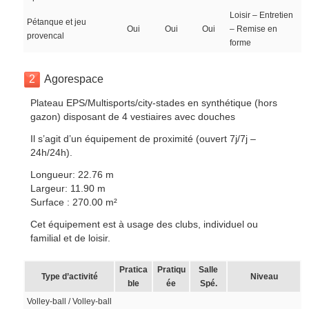
Loisir – Entretien
Pétanque et jeu
Oui
Oui
Oui
– Remise en
provencal
forme
2
Agorespace
Plateau EPS/Multisports/city-stades en synthétique (hors
gazon) disposant de 4 vestiaires avec douches
Il s’agit d’un équipement de proximité (ouvert 7j/7j –
24h/24h).
Longueur: 22.76 m
Largeur: 11.90 m
Surface : 270.00 m²
Cet équipement est à usage des clubs, individuel ou
familial et de loisir.
Pratica
Pratiqu
Salle
Type d’activité
Niveau
ble
ée
Spé.
Volley-ball / Volley-ball