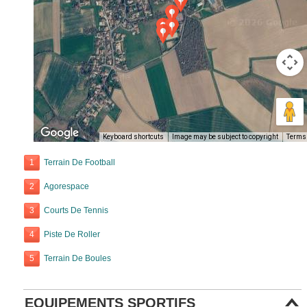
Keyboard shortcuts
Image may be subject to copyright
Terms
1
Terrain De Football
2
Agorespace
3
Courts De Tennis
4
Piste De Roller
5
Terrain De Boules
EQUIPEMENTS SPORTIFS