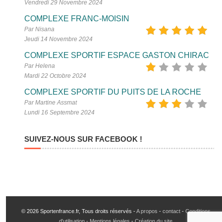
Vendredi 29 Novembre 2024
COMPLEXE FRANC-MOISIN
Par Nisana
Jeudi 14 Novembre 2024
COMPLEXE SPORTIF ESPACE GASTON CHIRAC
Par Helena
Mardi 22 Octobre 2024
COMPLEXE SPORTIF DU PUITS DE LA ROCHE
Par Martine Assmat
Lundi 16 Septembre 2024
SUIVEZ-NOUS SUR FACEBOOK !
© 2026 Sportenfrance.fr, Tous droits réservés -
A propos
-
contact
-
Conditions
d'utilisation - Mentions légales
-
Création du site