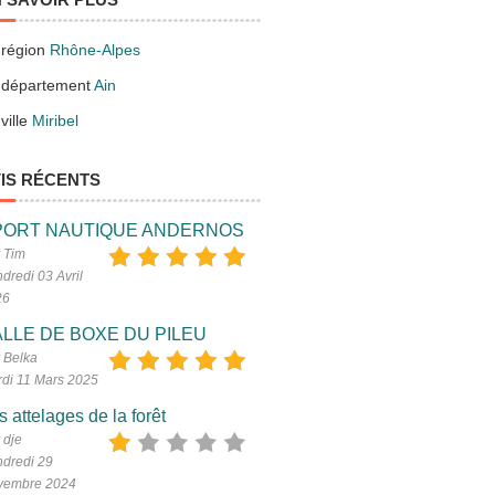
 région
Rhône-Alpes
 département
Ain
ville
Miribel
IS RÉCENTS
PORT NAUTIQUE ANDERNOS
 Tim
dredi 03 Avril
26
LLE DE BOXE DU PILEU
 Belka
di 11 Mars 2025
s attelages de la forêt
 dje
dredi 29
vembre 2024