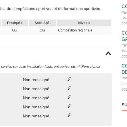
C
s, de compétitions sportives et de formations sportives.
Par
Jeu
Pratiquée
Salle Spé.
Niveau
20
Oui
Oui
Compétition régionale
C
G
Par
Mar
20
C
ervice sur cette installation (club, entreprise, etc.) ? Renseignez
D
Par
Non renseigné
Lun
Non renseigné
20
Non renseigné
SU
Non renseigné
Non renseigné