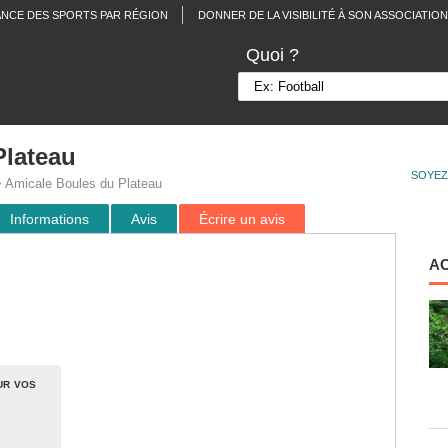
ANCE DES SPORTS PAR RÉGION
DONNER DE LA VISIBILITÉ À SON ASSOCIATION
Quoi ?
Plateau
SOYEZ
 Amicale Boules du Plateau
Informations
Avis
Écrire un avis
A
ur vos