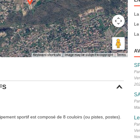
La
Le
La 
AV
Keyboard shortcuts
Image may be subject to copyright
Terms
S
Par
Ven
20
FS
SA
Par
Mar
ipement sportif est composé de 8 couloirs (ou pistes, postes).
Le
Par
Ven
No