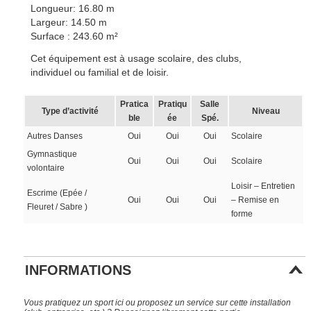
Longueur: 16.80 m
Largeur: 14.50 m
Surface : 243.60 m²
Cet équipement est à usage scolaire, des clubs,
individuel ou familial et de loisir.
Pratica
Pratiqu
Salle
Type d’activité
Niveau
ble
ée
Spé.
Autres Danses
Oui
Oui
Oui
Scolaire
Gymnastique
Oui
Oui
Oui
Scolaire
volontaire
Loisir – Entretien
Escrime (Epée /
Oui
Oui
Oui
– Remise en
Fleuret / Sabre )
forme
INFORMATIONS
Vous pratiquez un sport ici ou proposez un service sur cette installation