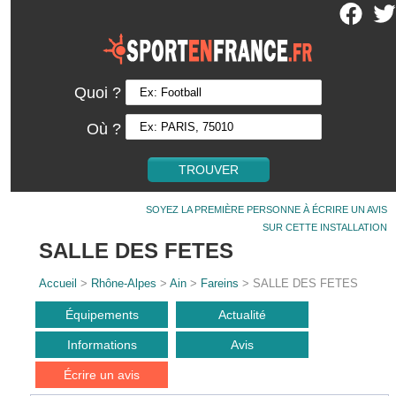
Quoi ?
Où ?
SOYEZ LA PREMIÈRE PERSONNE À ÉCRIRE UN AVIS
SUR CETTE INSTALLATION
SALLE DES FETES
Accueil
>
Rhône-Alpes
>
Ain
>
Fareins
> SALLE DES FETES
Équipements
Actualité
Informations
Avis
Écrire un avis