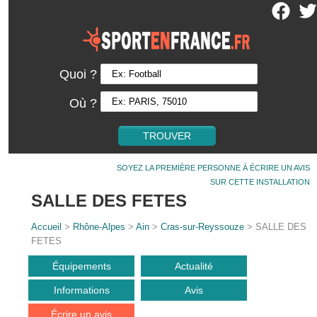
Quoi ?
Où ?
SOYEZ LA PREMIÈRE PERSONNE À ÉCRIRE UN AVIS
SUR CETTE INSTALLATION
SALLE DES FETES
Accueil
>
Rhône-Alpes
>
Ain
>
Cras-sur-Reyssouze
> SALLE DES
FETES
Équipements
Actualité
Informations
Avis
Écrire un avis