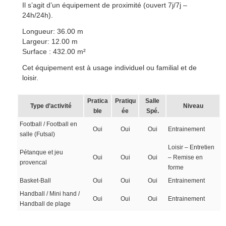
Il s’agit d’un équipement de proximité (ouvert 7j/7j –
24h/24h).
Longueur: 36.00 m
Largeur: 12.00 m
Surface : 432.00 m²
Cet équipement est à usage individuel ou familial et de
loisir.
Pratica
Pratiqu
Salle
Type d’activité
Niveau
ble
ée
Spé.
Football / Football en
Oui
Oui
Oui
Entrainement
salle (Futsal)
Loisir – Entretien
Pétanque et jeu
Oui
Oui
Oui
– Remise en
provencal
forme
Basket-Ball
Oui
Oui
Oui
Entrainement
Handball / Mini hand /
Oui
Oui
Oui
Entrainement
Handball de plage