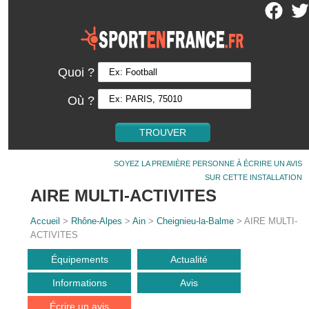
Quoi ?
Où ?
SOYEZ LA PREMIÈRE PERSONNE À ÉCRIRE UN AVIS
SUR CETTE INSTALLATION
AIRE MULTI-ACTIVITES
Accueil
>
Rhône-Alpes
>
Ain
>
Cheignieu-la-Balme
> AIRE MULTI-
ACTIVITES
Équipements
Actualité
Informations
Avis
Écrire un avis