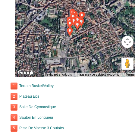
Keyboard shortcuts
Image may be subject to copyright
Terms
1
Terrain Basket/Volley
2
Plateau Eps
3
Salle De Gymnastique
4
Sautoir En Longueur
5
Piste De Vitesse 3 Couloirs