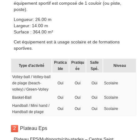
équipement sportif est composé de 1 couloir (ou piste,
poste).
Longueur: 26.00 m
Largeur: 14.00 m
Surface : 364.00 m²
Cet équipement est à usage scolaire et de formations
sportives.
Pratica
Pratiqu
Salle
Type d’activité
Niveau
ble
ée
Spé.
Volley-ball / Volley-ball
de plage (beach-
Oui
Oui
Oui
Scolaire
volley) / Green-Volley
Basket-Ball
Oui
Oui
Oui
Scolaire
Handball / Mini hand /
Oui
Oui
Oui
Scolaire
Handball de plage
2
Plateau Eps
Plateau EPS/Multisports/city-stades – Centre Saint