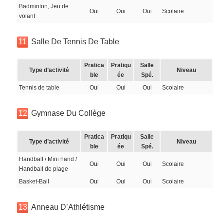
Badminton, Jeu de
Oui
Oui
Oui
Scolaire
volant
11
Salle De Tennis De Table
Pratica
Pratiqu
Salle
Type d’activité
Niveau
ble
ée
Spé.
Tennis de table
Oui
Oui
Oui
Scolaire
12
Gymnase Du Collège
Pratica
Pratiqu
Salle
Type d’activité
Niveau
ble
ée
Spé.
Handball / Mini hand /
Oui
Oui
Oui
Scolaire
Handball de plage
Basket-Ball
Oui
Oui
Oui
Scolaire
13
Anneau D’Athlétisme