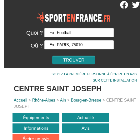
Quoi ?
Où ?
SOYEZ LA PREMIÈRE PERSONNE À ÉCRIRE UN AVIS
SUR CETTE INSTALLATION
CENTRE SAINT JOSEPH
Accueil
>
Rhône-Alpes
>
Ain
>
Bourg-en-Bresse
> CENTRE SAINT
JOSEPH
Équipements
Actualité
Informations
Avis
Écrire un avis