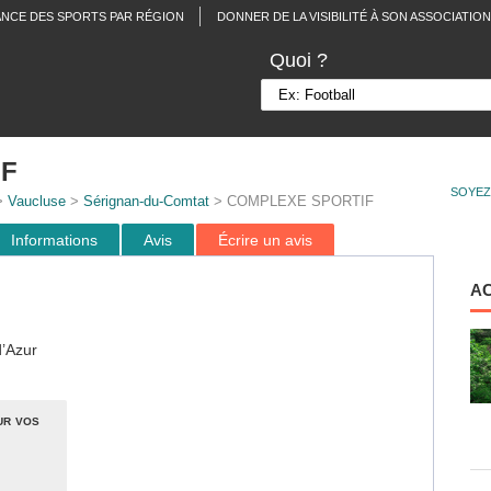
ANCE DES SPORTS PAR RÉGION
DONNER DE LA VISIBILITÉ À SON ASSOCIATION
Quoi ?
IF
SOYEZ
>
Vaucluse
>
Sérignan-du-Comtat
> COMPLEXE SPORTIF
Informations
Avis
Écrire un avis
A
’Azur
ur vos