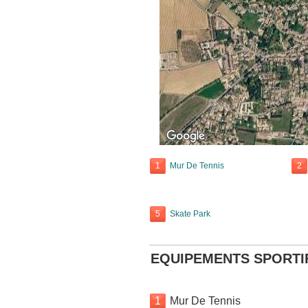
1
Mur De Tennis
2
5
Skate Park
EQUIPEMENTS SPORTI
1
Mur De Tennis