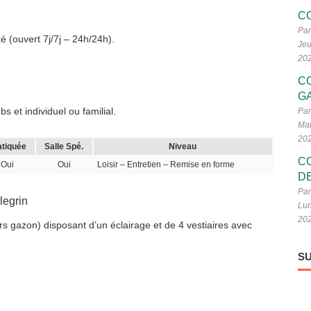
C
Par
é (ouvert 7j/7j – 24h/24h).
Jeu
20
C
G
 et individuel ou familial.
Par
Mar
20
atiquée
Salle Spé.
Niveau
C
Oui
Oui
Loisir – Entretien – Remise en forme
D
Par
legrin
Lun
20
rs gazon) disposant d’un éclairage et de 4 vestiaires avec
SU