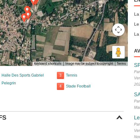
La
Le
La 
AV
Keyboard shortcuts
Image may be subject to copyright
Terms
S
Par
Halle Des Sports Gabriel
3
Tennis
Ven
Pelegrin
20
4
Stade Football
SA
Par
Mar
FS
Le
Par
Ven
No