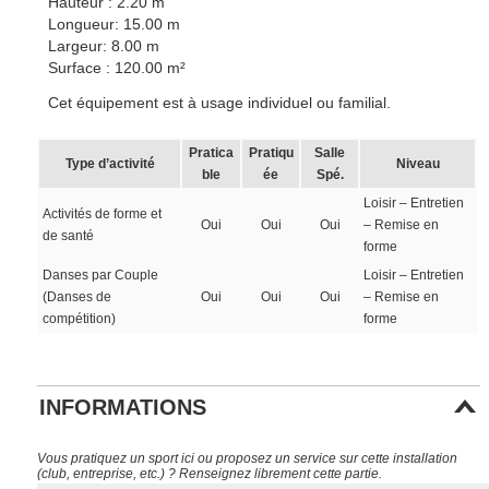
Hauteur : 2.20 m
Longueur: 15.00 m
Largeur: 8.00 m
Surface : 120.00 m²
Cet équipement est à usage individuel ou familial.
Pratica
Pratiqu
Salle
Type d’activité
Niveau
ble
ée
Spé.
Loisir – Entretien
Activités de forme et
Oui
Oui
Oui
– Remise en
de santé
forme
Danses par Couple
Loisir – Entretien
(Danses de
Oui
Oui
Oui
– Remise en
compétition)
forme
INFORMATIONS
Vous pratiquez un sport ici ou proposez un service sur cette installation
(club, entreprise, etc.) ? Renseignez librement cette partie.