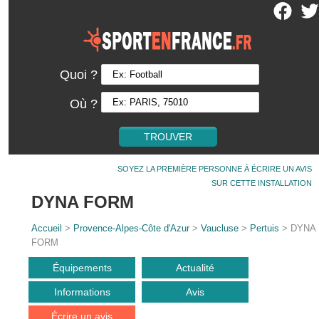
Quoi ?
Où ?
SOYEZ LA PREMIÈRE PERSONNE À ÉCRIRE UN AVIS
SUR CETTE INSTALLATION
DYNA FORM
Accueil
>
Provence-Alpes-Côte d'Azur
>
Vaucluse
>
Pertuis
> DYNA
FORM
Équipements
Actualité
Informations
Avis
Écrire un avis