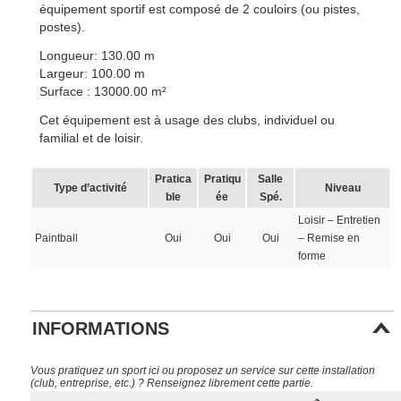
équipement sportif est composé de 2 couloirs (ou pistes,
postes).
Longueur: 130.00 m
Largeur: 100.00 m
Surface : 13000.00 m²
Cet équipement est à usage des clubs, individuel ou
familial et de loisir.
Pratica
Pratiqu
Salle
Type d’activité
Niveau
ble
ée
Spé.
Loisir – Entretien
Paintball
Oui
Oui
Oui
– Remise en
forme
INFORMATIONS
Vous pratiquez un sport ici ou proposez un service sur cette installation
(club, entreprise, etc.) ? Renseignez librement cette partie.