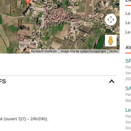
La
Le
La 
AV
Keyboard shortcuts
Image may be subject to copyright
Terms
S
Par
Ven
20
FS
SA
Par
Mar
Le
Par
é (ouvert 7j/7j – 24h/24h).
Ven
No