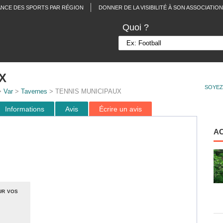
ANCE DES SPORTS PAR RÉGION
DONNER DE LA VISIBILITÉ À SON ASSOCIATION
Quoi ?
X
SOYEZ
>
Var
>
Tavernes
> TENNIS MUNICIPAUX
Informations
Avis
Écrire un avis
A
ur vos