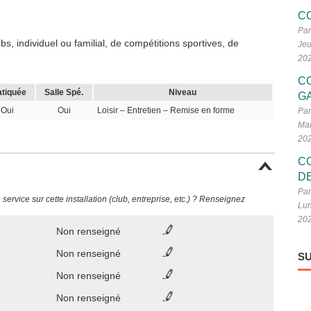
C
Par
, individuel ou familial, de compétitions sportives, de
Jeu
20
C
atiquée
Salle Spé.
Niveau
G
Oui
Oui
Loisir – Entretien – Remise en forme
Par
Mar
20
C
D
Par
ervice sur cette installation (club, entreprise, etc.) ? Renseignez
Lun
20
Non renseigné
Non renseigné
SU
Non renseigné
Non renseigné