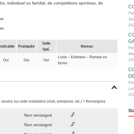
, individuel ou familial, de compétitions sportives, de
C
Par
ue.
Jeu
20
an.
C
G
Salle
raticable
Pratiquée
Niveau
Par
Spé.
Mar
Loisir – Entretien – Remise en
20
Oui
Oui
Oui
forme
C
D
Par
Lun
20
ervice sur cette installation (club, entreprise, etc.) ? Renseignez
SU
Non renseigné
Non renseigné