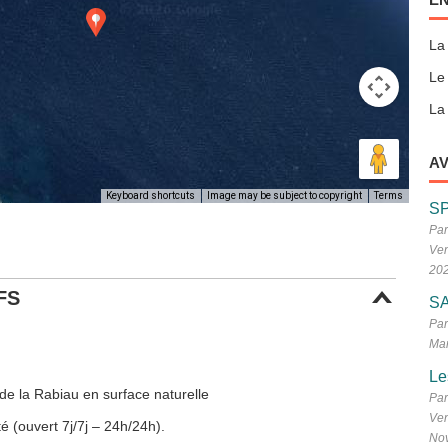
La
Le
La 
AV
Keyboard shortcuts
Image may be subject to copyright
Terms
S
Par
Ven
20
FS
SA
Par
Mar
Le
de la Rabiau en surface naturelle
Par
Ven
é (ouvert 7j/7j – 24h/24h).
No