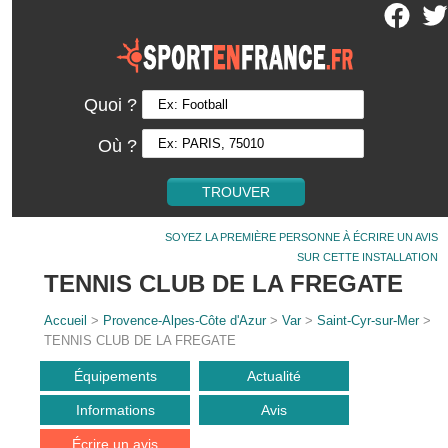
Quoi ?
Où ?
SOYEZ LA PREMIÈRE PERSONNE À ÉCRIRE UN AVIS
SUR CETTE INSTALLATION
TENNIS CLUB DE LA FREGATE
Accueil
>
Provence-Alpes-Côte d'Azur
>
Var
>
Saint-Cyr-sur-Mer
>
TENNIS CLUB DE LA FREGATE
Équipements
Actualité
Informations
Avis
Écrire un avis