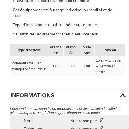
L’ouverture est exclusivement saisonnière.
Cet équipement est à usage individuel ou familial et de
loisir.
Type d’accès pour le public : pédestre et route.
Situation de l’équipement : Plan d’eau intérieur.
Pratica
Pratiqu
Salle
Type d’activité
Niveau
ble
ée
Spé.
Loisir – Entretien
Motonautisme / Jet
Oui
Oui
Oui
– Remise en
hydrojet / Aéroglisseur
forme
INFORMATIONS
Vous pratiquez un sport ici ou proposez un service sur cette installation
(club, entreprise, etc.) ? Renseignez librement cette partie.
Nom:
Non renseigné
Téléphone:
Non renseigné