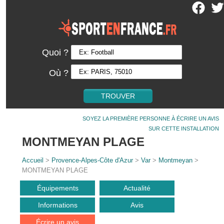
Quoi ?
Où ?
SOYEZ LA PREMIÈRE PERSONNE À ÉCRIRE UN AVIS
SUR CETTE INSTALLATION
MONTMEYAN PLAGE
Accueil
>
Provence-Alpes-Côte d'Azur
>
Var
>
Montmeyan
>
MONTMEYAN PLAGE
Équipements
Actualité
Informations
Avis
Écrire un avis