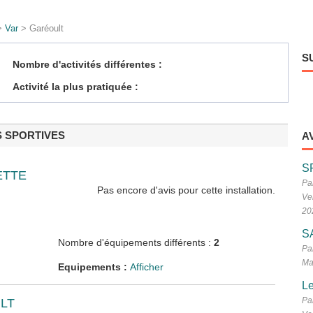
>
Var
> Garéoult
S
Nombre d'activités différentes :
Activité la plus pratiquée :
S SPORTIVES
A
S
ETTE
Pa
Pas encore d'avis pour cette installation.
Ve
20
S
Nombre d'équipements différents :
2
Pa
Ma
Equipements :
Afficher
Le
Pa
LT