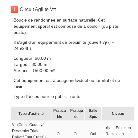
1
Circuit Agilite Vtt
Boucle de randonnée en surface naturelle. Cet
équipement sportif est composé de 1 couloir (ou piste,
poste).
Il s’agit d’un équipement de proximité (ouvert 7j/7j –
24h/24h).
Longueur: 50.00 m
Largeur: 30.00 m
Surface : 1500.00 m²
Cet équipement est à usage individuel ou familial et de
loisir.
Type d’accès pour le public : route.
Pratica
Pratiqu
Salle
Type d’activité
Niveau
ble
ée
Spé.
Vtt (Cross Country/
Loisir – Entretien
Descente/ Trial/
Oui
Oui
Oui
– Remise en
Rallye/ Four Cross) /