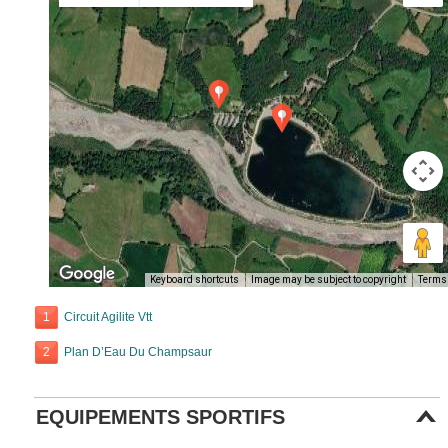
Keyboard shortcuts
Image may be subject to copyright
Terms
1
Circuit Agilite Vtt
2
Plan D’Eau Du Champsaur
EQUIPEMENTS SPORTIFS