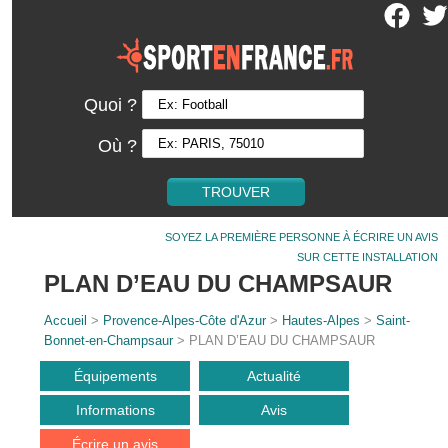
Quoi ?
Où ?
SOYEZ LA PREMIÈRE PERSONNE À ÉCRIRE UN AVIS
SUR CETTE INSTALLATION
PLAN D’EAU DU CHAMPSAUR
Accueil
>
Provence-Alpes-Côte d'Azur
>
Hautes-Alpes
>
Saint-
Bonnet-en-Champsaur
> PLAN D’EAU DU CHAMPSAUR
Équipements
Actualité
Informations
Avis
Écrire un avis