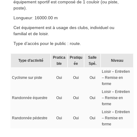
équipement sportif est composé de 1 couloir (ou piste,
poste).
Longueur: 16000.00 m
Cet équipement est à usage des clubs, individuel ou
familial et de loisir.
Type d’accès pour le public : route.
Pratica
Pratiqu
Salle
Type d’activité
Niveau
ble
ée
Spé.
Loisir – Entretien
Cyclisme sur piste
Oui
Oui
Oui
– Remise en
forme
Loisir – Entretien
Randonnée équestre
Oui
Oui
Oui
– Remise en
forme
Loisir – Entretien
Randonnée pédestre
Oui
Oui
Oui
– Remise en
forme