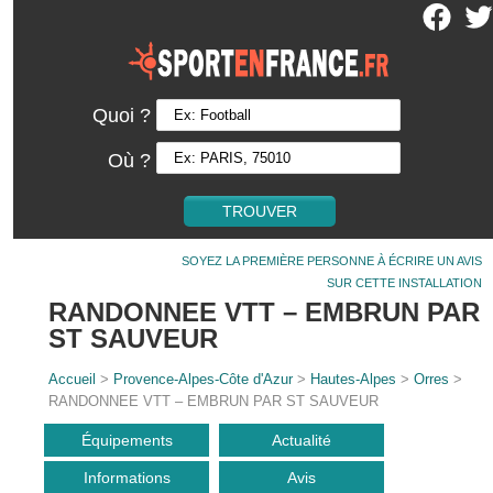
Quoi ?
Où ?
SOYEZ LA PREMIÈRE PERSONNE À ÉCRIRE UN AVIS
SUR CETTE INSTALLATION
RANDONNEE VTT – EMBRUN PAR
ST SAUVEUR
Accueil
>
Provence-Alpes-Côte d'Azur
>
Hautes-Alpes
>
Orres
>
RANDONNEE VTT – EMBRUN PAR ST SAUVEUR
Équipements
Actualité
Informations
Avis