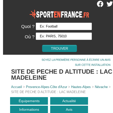
Quoi ?
Où ?
SOYEZ LA PREMIÈRE PERSONNE À ÉCRIRE UN AVIS
SUR CETTE INSTALLATION
SITE DE PECHE D ALTITUDE : LAC
MADELEINE
Accueil
>
Provence-Alpes-Côte d'Azur
>
Hautes-Alpes
>
Névache
>
SITE DE PECHE D ALTITUDE : LAC MADELEINE
Équipements
Actualité
Informations
Avis