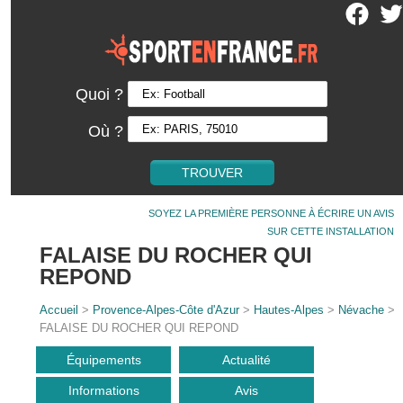
Quoi ?
Où ?
SOYEZ LA PREMIÈRE PERSONNE À ÉCRIRE UN AVIS
SUR CETTE INSTALLATION
FALAISE DU ROCHER QUI
REPOND
Accueil
>
Provence-Alpes-Côte d'Azur
>
Hautes-Alpes
>
Névache
>
FALAISE DU ROCHER QUI REPOND
Équipements
Actualité
Informations
Avis