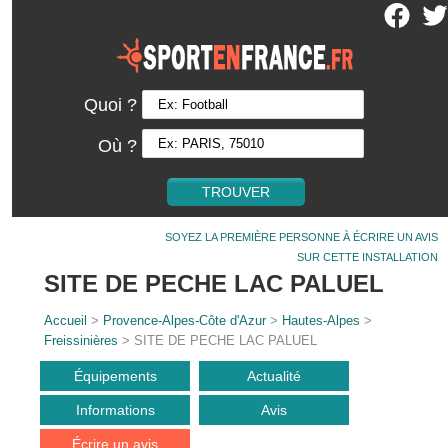
Quoi ?
Où ?
SOYEZ LA PREMIÈRE PERSONNE À ÉCRIRE UN AVIS
SUR CETTE INSTALLATION
SITE DE PECHE LAC PALUEL
Accueil
>
Provence-Alpes-Côte d'Azur
>
Hautes-Alpes
>
Freissinières
> SITE DE PECHE LAC PALUEL
Équipements
Actualité
Informations
Avis
Écrire un avis