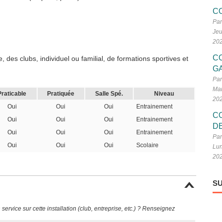
C
Par
Jeu
20
C
 des clubs, individuel ou familial, de formations sportives et
G
Par
Mar
Praticable
Pratiquée
Salle Spé.
Niveau
20
Oui
Oui
Oui
Entrainement
C
Oui
Oui
Oui
Entrainement
D
Oui
Oui
Oui
Entrainement
Par
Oui
Oui
Oui
Scolaire
Lun
20
SU
ervice sur cette installation (club, entreprise, etc.) ? Renseignez