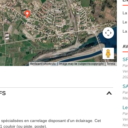
La
Le
La 
AV
S
Keyboard shortcuts
Image may be subject to copyright
Terms
Par
Ven
20
SA
FS
Par
Mar
Le
Par
Ven
n spécialisées en carrelage disposant d’un éclairage. Cet
No
 couloir (ou piste, poste).