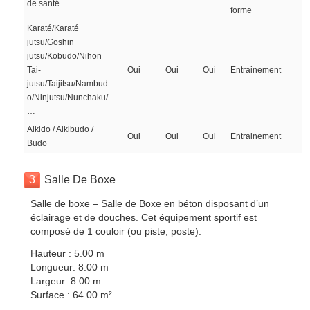
de santé
forme
Karaté/Karaté
jutsu/Goshin
jutsu/Kobudo/Nihon
Tai-
Oui
Oui
Oui
Entrainement
jutsu/Taijitsu/Nambud
o/Ninjutsu/Nunchaku/
…
Aikido / Aikibudo /
Oui
Oui
Oui
Entrainement
Budo
3
Salle De Boxe
Salle de boxe – Salle de Boxe en béton disposant d’un
éclairage et de douches. Cet équipement sportif est
composé de 1 couloir (ou piste, poste).
Hauteur : 5.00 m
Longueur: 8.00 m
Largeur: 8.00 m
Surface : 64.00 m²