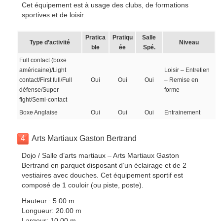
Cet équipement est à usage des clubs, de formations
sportives et de loisir.
Pratica
Pratiqu
Salle
Type d’activité
Niveau
ble
ée
Spé.
Full contact (boxe
américaine)/Light
Loisir – Entretien
contact/First full/Full
Oui
Oui
Oui
– Remise en
défense/Super
forme
fight/Semi-contact
Boxe Anglaise
Oui
Oui
Oui
Entrainement
4
Arts Martiaux Gaston Bertrand
Dojo / Salle d’arts martiaux – Arts Martiaux Gaston
Bertrand en parquet disposant d’un éclairage et de 2
vestiaires avec douches. Cet équipement sportif est
composé de 1 couloir (ou piste, poste).
Hauteur : 5.00 m
Longueur: 20.00 m
Largeur: 10.00 m