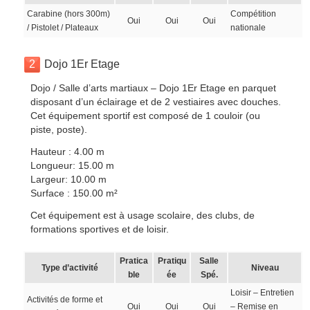
Carabine (hors 300m)
Compétition
Oui
Oui
Oui
/ Pistolet / Plateaux
nationale
2
Dojo 1Er Etage
Dojo / Salle d’arts martiaux – Dojo 1Er Etage en parquet
disposant d’un éclairage et de 2 vestiaires avec douches.
Cet équipement sportif est composé de 1 couloir (ou
piste, poste).
Hauteur : 4.00 m
Longueur: 15.00 m
Largeur: 10.00 m
Surface : 150.00 m²
Cet équipement est à usage scolaire, des clubs, de
formations sportives et de loisir.
Pratica
Pratiqu
Salle
Type d’activité
Niveau
ble
ée
Spé.
Loisir – Entretien
Activités de forme et
Oui
Oui
Oui
– Remise en