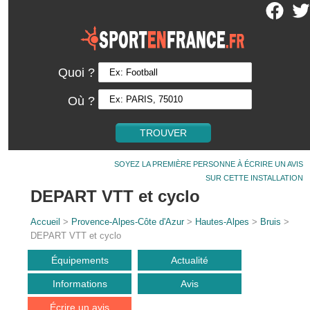
Quoi ?
Où ?
SOYEZ LA PREMIÈRE PERSONNE À ÉCRIRE UN AVIS
SUR CETTE INSTALLATION
DEPART VTT et cyclo
Accueil
>
Provence-Alpes-Côte d'Azur
>
Hautes-Alpes
>
Bruis
>
DEPART VTT et cyclo
Équipements
Actualité
Informations
Avis
Écrire un avis