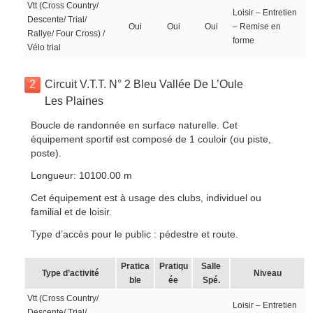
Vtt (Cross Country/
Loisir – Entretien
Descente/ Trial/
Oui
Oui
Oui
– Remise en
Rallye/ Four Cross) /
forme
Vélo trial
2
Circuit V.T.T. N° 2 Bleu Vallée De L’Oule
Les Plaines
Boucle de randonnée en surface naturelle. Cet
équipement sportif est composé de 1 couloir (ou piste,
poste).
Longueur: 10100.00 m
Cet équipement est à usage des clubs, individuel ou
familial et de loisir.
Type d’accès pour le public : pédestre et route.
Pratica
Pratiqu
Salle
Type d’activité
Niveau
ble
ée
Spé.
Vtt (Cross Country/
Loisir – Entretien
Descente/ Trial/