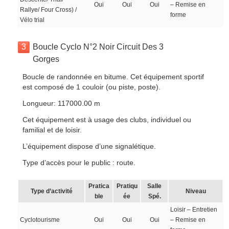
Oui
Oui
Oui
– Remise en
Rallye/ Four Cross) /
forme
Vélo trial
3
Boucle Cyclo N°2 Noir Circuit Des 3
Gorges
Boucle de randonnée en bitume. Cet équipement sportif
est composé de 1 couloir (ou piste, poste).
Longueur: 117000.00 m
Cet équipement est à usage des clubs, individuel ou
familial et de loisir.
L’équipement dispose d’une signalétique.
Type d’accès pour le public : route.
Pratica
Pratiqu
Salle
Type d’activité
Niveau
ble
ée
Spé.
Loisir – Entretien
Cyclotourisme
Oui
Oui
Oui
– Remise en