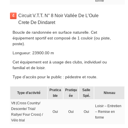
forme
4
Circuit V.T.T. N° 8 Noir Vallée De L’Oule
Crete De Dindaret
Boucle de randonnée en surface naturelle. Cet
équipement sportif est composé de 1 couloir (ou piste,
poste).
Longueur: 23900.00 m
Cet équipement est à usage des clubs, individuel ou
familial et de loisir.
Type d’accès pour le public : pédestre et route.
Pratica
Pratiqu
Salle
Type d’activité
Niveau
ble
ée
Spé.
Vtt (Cross Country/
Loisir – Entretien
Descente/ Trial/
Oui
Oui
Oui
– Remise en
Rallye/ Four Cross) /
forme
Vélo trial