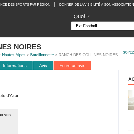
ANCE DES SPORTS PAR RÉGION
DONNER DE LA VISIBILITÉ À SON ASSOCIATION
Quoi ?
NES NOIRES
SOYEZ
>
Hautes-Alpes
>
Barcillonnette
> RANCH DES COLLINES NOIRES
Informations
Avis
Écrire un avis
A
ôte d’Azur
ur vos