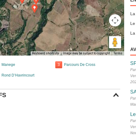
La
Le
La 
AV
Keyboard shortcuts
Image may be subject to copyright
Terms
S
Manege
3
Parcours De Cross
Par
Rond D’Havrincourt
Ven
20
SA
FS
Par
Mar
Le
Par
Ven
No