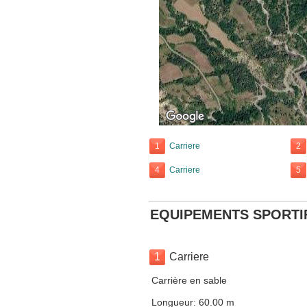
1
Carriere
2
4
Carriere
5
EQUIPEMENTS SPORTI
1
Carriere
Carrière en sable
Longueur: 60.00 m