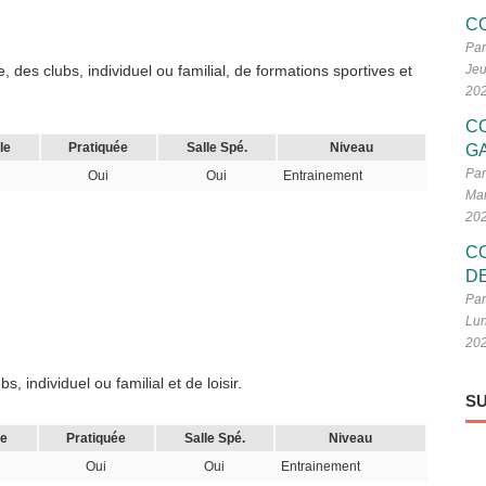
C
Par
 des clubs, individuel ou familial, de formations sportives et
Jeu
20
C
le
Pratiquée
Salle Spé.
Niveau
G
Par
Oui
Oui
Entrainement
Mar
20
C
D
Par
Lun
20
 individuel ou familial et de loisir.
SU
le
Pratiquée
Salle Spé.
Niveau
Oui
Oui
Entrainement