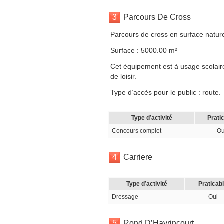
3
Parcours De Cross
Parcours de cross en surface nature
Surface : 5000.00 m²
Cet équipement est à usage scolaire,
de loisir.
Type d’accès pour le public : route.
Type d’activité
Prati
Concours complet
Ou
4
Carriere
Type d’activité
Praticab
Dressage
Oui
5
Rond D’Havrincourt