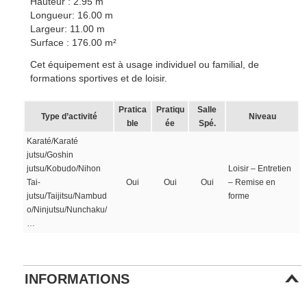
Hauteur : 2.95 m
Longueur: 16.00 m
Largeur: 11.00 m
Surface : 176.00 m²
Cet équipement est à usage individuel ou familial, de
formations sportives et de loisir.
Pratica
Pratiqu
Salle
Type d’activité
Niveau
ble
ée
Spé.
Karaté/Karaté
jutsu/Goshin
jutsu/Kobudo/Nihon
Loisir – Entretien
Tai-
Oui
Oui
Oui
– Remise en
jutsu/Taijitsu/Nambud
forme
o/Ninjutsu/Nunchaku/
…
INFORMATIONS