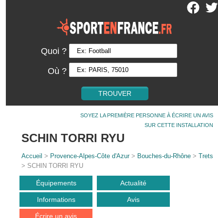
Quoi ?
Où ?
SOYEZ LA PREMIÈRE PERSONNE À ÉCRIRE UN AVIS
SUR CETTE INSTALLATION
SCHIN TORRI RYU
Accueil
>
Provence-Alpes-Côte d'Azur
>
Bouches-du-Rhône
>
Trets
> SCHIN TORRI RYU
Équipements
Actualité
Informations
Avis
Écrire un avis