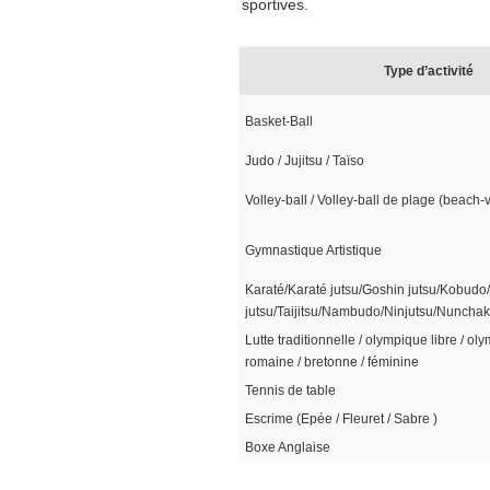
sportives.
Type d’activité
Basket-Ball
Judo / Jujitsu / Taïso
Volley-ball / Volley-ball de plage (beach-
Gymnastique Artistique
Karaté/Karaté jutsu/Goshin jutsu/Kobudo/
jutsu/Taijitsu/Nambudo/Ninjutsu/Nuncha
Lutte traditionnelle / olympique libre / o
romaine / bretonne / féminine
Tennis de table
Escrime (Epée / Fleuret / Sabre )
Boxe Anglaise