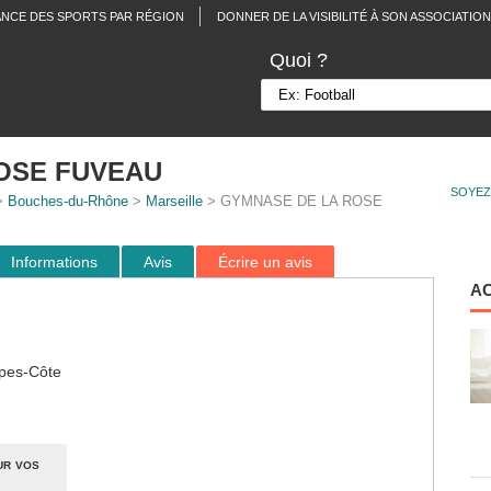
ANCE DES SPORTS PAR RÉGION
DONNER DE LA VISIBILITÉ À SON ASSOCIATION
Quoi ?
OSE FUVEAU
SOYEZ
>
Bouches-du-Rhône
>
Marseille
> GYMNASE DE LA ROSE
Informations
Avis
Écrire un avis
A
pes-Côte
ur vos