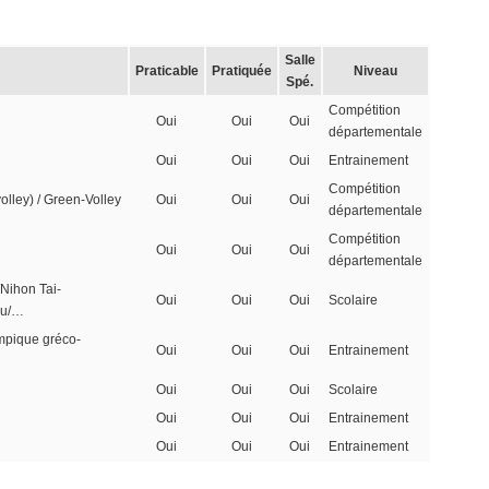
Salle
Praticable
Pratiquée
Niveau
Spé.
Compétition
Oui
Oui
Oui
départementale
Oui
Oui
Oui
Entrainement
Compétition
volley) / Green-Volley
Oui
Oui
Oui
départementale
Compétition
Oui
Oui
Oui
départementale
Nihon Tai-
Oui
Oui
Oui
Scolaire
ku/…
lympique gréco-
Oui
Oui
Oui
Entrainement
Oui
Oui
Oui
Scolaire
Oui
Oui
Oui
Entrainement
Oui
Oui
Oui
Entrainement