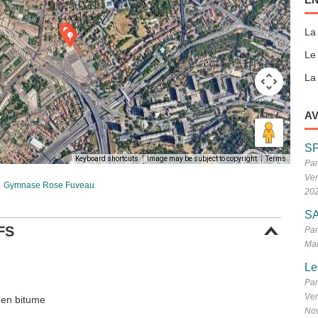
La
Le
La 
AV
S
Keyboard shortcuts
Image may be subject to copyright
Terms
Par
Ven
Gymnase Rose Fuveau
20
SA
FS
Par
Mar
Le
Par
Ven
 en bitume
No