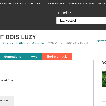
ANCE DES SPORTS PAR RÉGION
DONNER DE LA VISIBILITÉ À SON ASSOCIATION
Quoi ?
F BOIS LUZY
SOYEZ
>
Bouches-du-Rhône
>
Marseille
> COMPLEXE SPORTIF BOIS
Informations
Avis
Écrire un avis
A
pes-Côte
ur vos