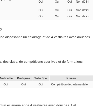
Oui
Oui
Oui
Non défini
Oui
Oui
Oui
Non défini
Oui
Oui
Oui
Non défini
zy
drée disposant d’un éclairage et de 4 vestiaires avec douches
, des clubs, de compétitions sportives et de formations
Praticable
Pratiquée
Salle Spé.
Niveau
Oui
Oui
Oui
Compétition départementale
d’un éclairage et de 4 vestiaires avec douches. Cet