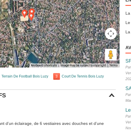
La
Le
La 
AV
S
Keyboard shortcuts
Image may be subject to copyright
Terms
Par
Ven
Terrain De Football Bois Luzy
3
Court De Tennis Bois Luzy
20
SA
FS
Par
Mar
Le
Par
Ven
ant d’un éclairage, de 6 vestiaires avec douches et d’une
No