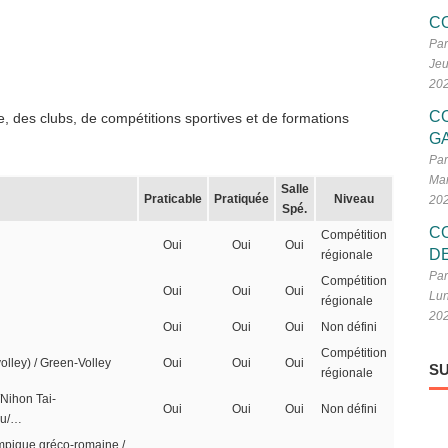
C
Par
Jeu
20
C
, des clubs, de compétitions sportives et de formations
G
Par
Mar
Salle
Praticable
Pratiquée
Niveau
20
Spé.
C
Compétition
Oui
Oui
Oui
D
régionale
Par
Compétition
Oui
Oui
Oui
Lun
régionale
20
Oui
Oui
Oui
Non défini
Compétition
volley) / Green-Volley
Oui
Oui
Oui
SU
régionale
Nihon Tai-
Oui
Oui
Oui
Non défini
ku/…
lympique gréco-romaine /