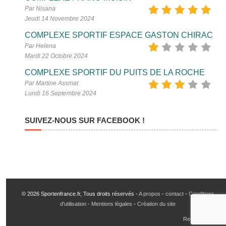
Par Nisana
Jeudi 14 Novembre 2024
COMPLEXE SPORTIF ESPACE GASTON CHIRAC
Par Helena
Mardi 22 Octobre 2024
COMPLEXE SPORTIF DU PUITS DE LA ROCHE
Par Martine Assmat
Lundi 16 Septembre 2024
SUIVEZ-NOUS SUR FACEBOOK !
© 2026 Sportenfrance.fr, Tous droits réservés -
A propos
-
contact
-
Conditions
d'utilisation - Mentions légales
-
Création du site
Retour en haut