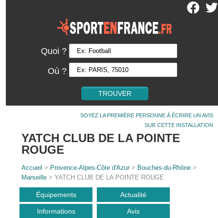
Quoi ?
Où ?
SOYEZ LA PREMIÈRE PERSONNE À ÉCRIRE UN AVIS
SUR CETTE INSTALLATION
YATCH CLUB DE LA POINTE
ROUGE
Accueil
>
Provence-Alpes-Côte d'Azur
>
Bouches-du-Rhône
>
Marseille
> YATCH CLUB DE LA POINTE ROUGE
Équipements
Actualité
Informations
Avis