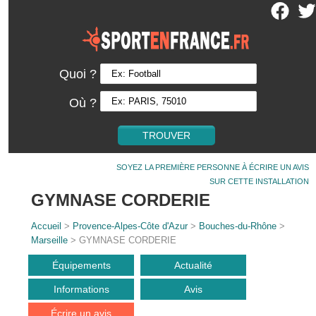
Quoi ?
Où ?
SOYEZ LA PREMIÈRE PERSONNE À ÉCRIRE UN AVIS
SUR CETTE INSTALLATION
GYMNASE CORDERIE
Accueil
>
Provence-Alpes-Côte d'Azur
>
Bouches-du-Rhône
>
Marseille
> GYMNASE CORDERIE
Équipements
Actualité
Informations
Avis
Écrire un avis