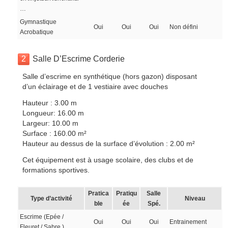
…
Gymnastique
Oui
Oui
Oui
Non défini
Acrobatique
2
Salle D’Escrime Corderie
Salle d’escrime en synthétique (hors gazon) disposant
d’un éclairage et de 1 vestiaire avec douches
Hauteur : 3.00 m
Longueur: 16.00 m
Largeur: 10.00 m
Surface : 160.00 m²
Hauteur au dessus de la surface d’évolution : 2.00 m²
Cet équipement est à usage scolaire, des clubs et de
formations sportives.
Pratica
Pratiqu
Salle
Type d’activité
Niveau
ble
ée
Spé.
Escrime (Epée /
Oui
Oui
Oui
Entrainement
Fleuret / Sabre )