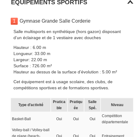
EQUIPEMENTS SPORTIFS
1
Gymnase Grande Salle Corderie
Salle multisports en synthétique (hors gazon) disposant
d’un éclairage et de 1 vestiaire avec douches
Hauteur : 6.00 m
Longueur: 33.00 m
Largeur: 22.00 m
Surface : 726.00 m²
Hauteur au dessus de la surface d’évolution : 5.00 m²
Cet équipement est à usage scolaire, des clubs, de
compétitions sportives et de formations sportives.
Pratica
Pratiqu
Salle
Type d’activité
Niveau
ble
ée
Spé.
Compétition
Basket-Ball
Oui
Oui
Oui
départementale
Volley-ball / Volley-ball
de plage (beach-
Oui
Oui
Oui
Entrainement