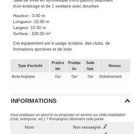
Salle de boxe en synthétique (hors gazon) disposant
d’un éclairage et de 1 vestiaire avec douches
Hauteur : 3.00 m
Longueur: 10.00 m
Largeur: 10.00 m
Surface : 100.00 m²
Cet équipement est à usage scolaire, des clubs, de
formations sportives et de loisir.
Pratica
Pratiqu
Salle
Type d’activité
Niveau
ble
ée
Spé.
Boxe Anglaise
Oui
Oui
Oui
Entrainement
INFORMATIONS
Vous pratiquez un sport ici ou proposez un service sur cette installation
(club, entreprise, etc.) ? Renseignez librement cette partie.
Nom:
Non renseigné