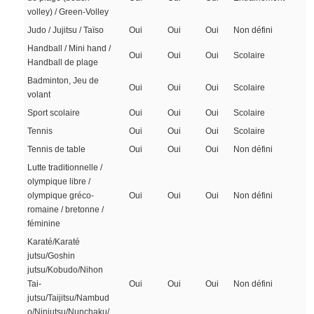
volley) / Green-Volley
Judo / Jujitsu / Taïso
Oui
Oui
Oui
Non défini
Handball / Mini hand /
Oui
Oui
Oui
Scolaire
Handball de plage
Badminton, Jeu de
Oui
Oui
Oui
Scolaire
volant
Sport scolaire
Oui
Oui
Oui
Scolaire
Tennis
Oui
Oui
Oui
Scolaire
Tennis de table
Oui
Oui
Oui
Non défini
Lutte traditionnelle /
olympique libre /
olympique gréco-
Oui
Oui
Oui
Non défini
romaine / bretonne /
féminine
Karaté/Karaté
jutsu/Goshin
jutsu/Kobudo/Nihon
Tai-
Oui
Oui
Oui
Non défini
jutsu/Taijitsu/Nambud
o/Ninjutsu/Nunchaku/