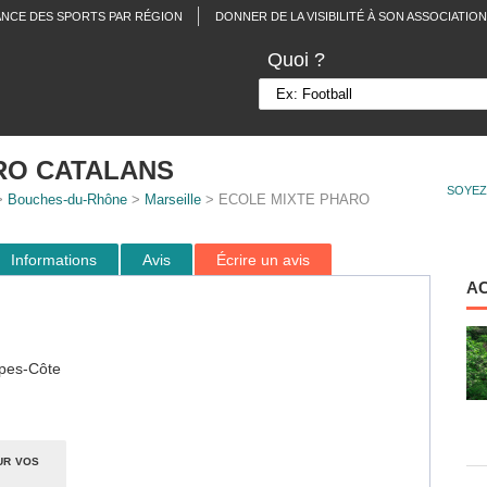
ANCE DES SPORTS PAR RÉGION
DONNER DE LA VISIBILITÉ À SON ASSOCIATION
Quoi ?
RO CATALANS
SOYEZ
>
Bouches-du-Rhône
>
Marseille
> ECOLE MIXTE PHARO
Informations
Avis
Écrire un avis
A
pes-Côte
ur vos