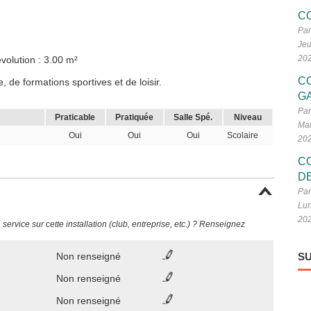
C
Par
Jeu
20
volution : 3.00 m²
C
 de formations sportives et de loisir.
G
Par
Praticable
Pratiquée
Salle Spé.
Niveau
Mar
Oui
Oui
Oui
Scolaire
20
C
D
Par
Lun
20
ervice sur cette installation (club, entreprise, etc.) ? Renseignez
Non renseigné
SU
Non renseigné
Non renseigné