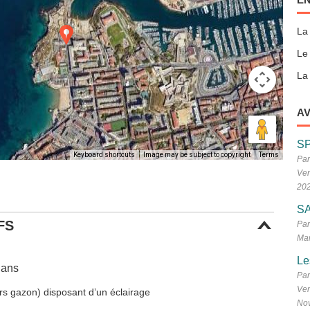
La
Le
La 
AV
S
Keyboard shortcuts
Image may be subject to copyright
Terms
Par
Ven
20
SA
FS
Par
Mar
Le
lans
Par
Ven
ors gazon) disposant d’un éclairage
No