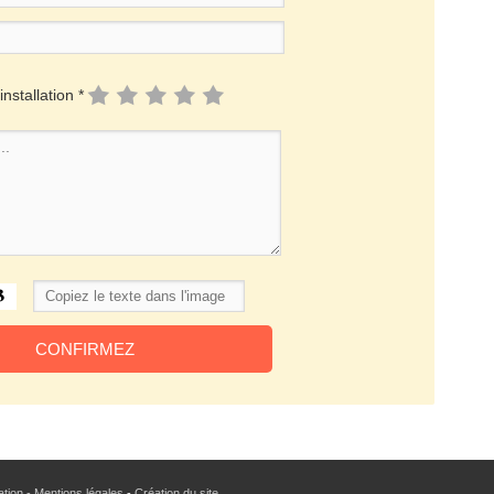
installation *
sation - Mentions légales
-
Création du site